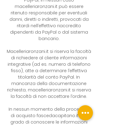
macelleriaronzani.it può essere
ritenuto responsabile per eventuali
danni, diretti o indiretti, provocati da
ritardi nell’effettivo riaccredito
dipendenti da PayPal o dal sistema
bancario.
Macelleriaronzani.it si riserva la facoltà
di richiedere al cliente informazioni
integrative (ad es. numero di telefono
fisso), atte a determinare l’effettiva
titolarità del conto PayPal. In
mancanza della documentazione
richiesta, macelleriaronzani.it si riserva
la facoltà di non accettare l’ordine.
In nessun momento della procedura
di acquisto fascedacapitano.it è in
grado di conoscere le informazioni
relative alla carta di credito
dell’acquirente o ad altre modalità